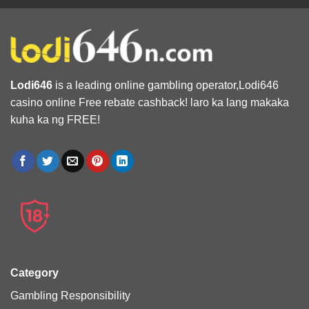
Lodi646
is a leading online gambling operator,Lodi646
casino online Free rebate cashback! laro ka lang makaka
kuha ka ng FREE!
Category
Gambling Responsibility