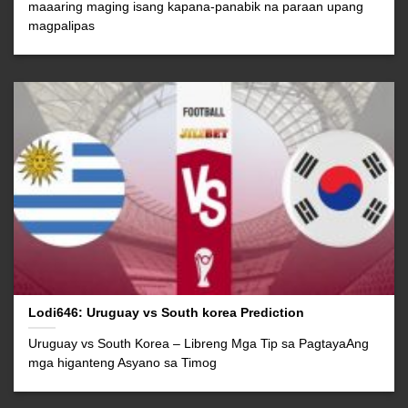
maaaring maging isang kapana-panabik na paraan upang
magpalipas
Lodi646: Uruguay vs South korea Prediction
Uruguay vs South Korea – Libreng Mga Tip sa PagtayaAng
mga higanteng Asyano sa Timog