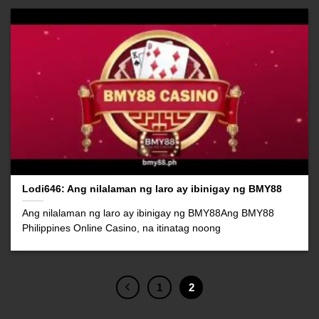
Lodi646: Ang nilalaman ng laro ay ibinigay ng BMY88
Ang nilalaman ng laro ay ibinigay ng BMY88Ang BMY88
Philippines Online Casino, na itinatag noong
1
2